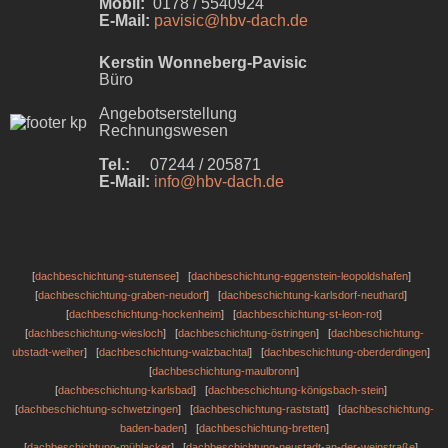
Mobil:
0178 / 5540924
E-Mail:
pavisic@hbv-dach.de
Kerstin Wonneberg-Pavisic
Büro
Angebotserstellung
Rechnungswesen
Tel.:
07244 / 205871
E-Mail:
info@hbv-dach.de
[
dachbeschichtung-stutensee
] [
dachbeschichtung-eggenstein-leopoldshafen
]
[
dachbeschichtung-graben-neudorf
] [
dachbeschichtung-karlsdorf-neuthard
]
[
dachbeschichtung-hockenheim
] [
dachbeschichtung-st-leon-rot
]
[
dachbeschichtung-wiesloch
] [
dachbeschichtung-östringen
] [
dachbeschichtung-
ubstadt-weiher
] [
dachbeschichtung-walzbachtal
] [
dachbeschichtung-oberderdingen
]
[
dachbeschichtung-maulbronn
]
[
dachbeschichtung-karlsbad
] [
dachbeschichtung-königsbach-stein
]
[
dachbeschichtung-schwetzingen
] [
dachbeschichtung-raststatt
] [
dachbeschichtung-
baden-baden
] [
dachbeschichtung-bretten
]
[
dachbeschichtung-mühlacker
] [
dachbeschichtung-neustadt-an-der-weinstraße
]