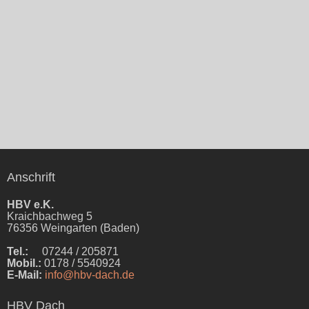
Anschrift
HBV e.K.
Kraichbachweg 5
76356 Weingarten (Baden)
Tel.:
07244 / 205871
Mobil.:
0178 / 5540924
E-Mail:
info@hbv-dach.de
HBV Dach