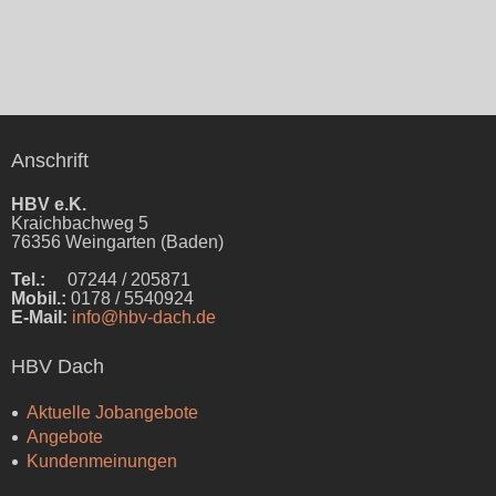
Anschrift
HBV e.K.
Kraichbachweg 5
76356 Weingarten (Baden)
Tel.:
07244 / 205871
Mobil.:
0178 / 5540924
E-Mail:
info@hbv-dach.de
HBV Dach
Aktuelle Jobangebote
Angebote
Kundenmeinungen