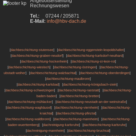
Angebotserstellung
Rechnungswesen
Tel.:
07244 / 205871
E-Mail:
info@hbv-dach.de
[
dachbeschichtung-stutensee
] [
dachbeschichtung-eggenstein-leopoldshafen
]
[
dachbeschichtung-graben-neudorf
] [
dachbeschichtung-karlsdorf-neuthard
]
[
dachbeschichtung-hockenheim
] [
dachbeschichtung-st-leon-rot
]
[
dachbeschichtung-wiesloch
] [
dachbeschichtung-östringen
] [
dachbeschichtung-
ubstadt-weiher
] [
dachbeschichtung-walzbachtal
] [
dachbeschichtung-oberderdingen
]
[
dachbeschichtung-maulbronn
]
[
dachbeschichtung-karlsbad
] [
dachbeschichtung-königsbach-stein
]
[
dachbeschichtung-schwetzingen
] [
dachbeschichtung-raststatt
] [
dachbeschichtung-
baden-baden
] [
dachbeschichtung-bretten
]
[
dachbeschichtung-mühlacker
] [
dachbeschichtung-neustadt-an-der-weinstraße
]
[
dachbeschichtung-waghäusel
] [
dachbeschichtung-viernheim
] [
dachbeschichtung-
kraichtal
] [
dachbeschichtung-pfinztal
]
[
dachbeschichtung-waldbronn
] [
dachbeschichtung-mannheim
] [
dachbeschichtung-
baden-wuerttemberg
] [
dachreinigung-karlsruhe
] [
dachbeschichtung-karlsruhe
]
[
dachreinigung-mannheim
] [
dachbeschichtung-bruchsal
]