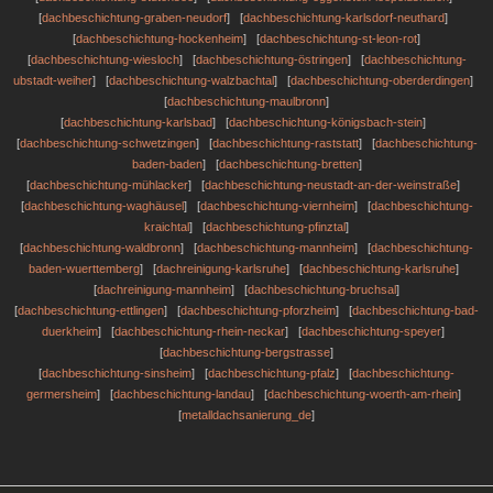
[
dachbeschichtung-graben-neudorf
] [
dachbeschichtung-karlsdorf-neuthard
]
[
dachbeschichtung-hockenheim
] [
dachbeschichtung-st-leon-rot
]
[
dachbeschichtung-wiesloch
] [
dachbeschichtung-östringen
] [
dachbeschichtung-
ubstadt-weiher
] [
dachbeschichtung-walzbachtal
] [
dachbeschichtung-oberderdingen
]
[
dachbeschichtung-maulbronn
]
[
dachbeschichtung-karlsbad
] [
dachbeschichtung-königsbach-stein
]
[
dachbeschichtung-schwetzingen
] [
dachbeschichtung-raststatt
] [
dachbeschichtung-
baden-baden
] [
dachbeschichtung-bretten
]
[
dachbeschichtung-mühlacker
] [
dachbeschichtung-neustadt-an-der-weinstraße
]
[
dachbeschichtung-waghäusel
] [
dachbeschichtung-viernheim
] [
dachbeschichtung-
kraichtal
] [
dachbeschichtung-pfinztal
]
[
dachbeschichtung-waldbronn
] [
dachbeschichtung-mannheim
] [
dachbeschichtung-
baden-wuerttemberg
] [
dachreinigung-karlsruhe
] [
dachbeschichtung-karlsruhe
]
[
dachreinigung-mannheim
] [
dachbeschichtung-bruchsal
]
[
dachbeschichtung-ettlingen
] [
dachbeschichtung-pforzheim
] [
dachbeschichtung-bad-
duerkheim
] [
dachbeschichtung-rhein-neckar
] [
dachbeschichtung-speyer
]
[
dachbeschichtung-bergstrasse
]
[
dachbeschichtung-sinsheim
] [
dachbeschichtung-pfalz
] [
dachbeschichtung-
germersheim
] [
dachbeschichtung-landau
] [
dachbeschichtung-woerth-am-rhein
]
[
metalldachsanierung_de
]