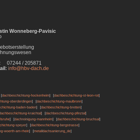
stin Wonneberg-Pavisic
o
ebotserstellung
hnungswesen
:
07244 / 205871
ail:
info@hbv-dach.de
 [
dachbeschichtung-hockenheim
] [
dachbeschichtung-st-leon-rot
]
htung-oberderdingen
] [
dachbeschichtung-maulbronn
]
chichtung-baden-baden
] [
dachbeschichtung-bretten
]
dachbeschichtung-kraichtal
] [
dachbeschichtung-pfinztal
]
lsruhe
] [
dachreinigung-mannheim
] [
dachbeschichtung-bruchsal
]
chichtung-speyer
] [
dachbeschichtung-bergstrasse
]
ng-woerth-am-rhein
] [
metalldachsanierung_de
]