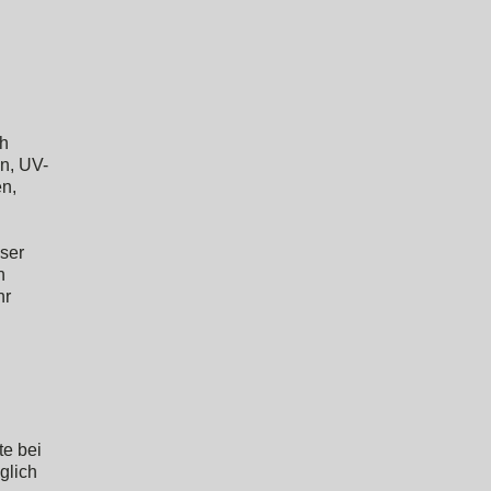
ch
n, UV-
n,
ser
n
hr
te bei
glich