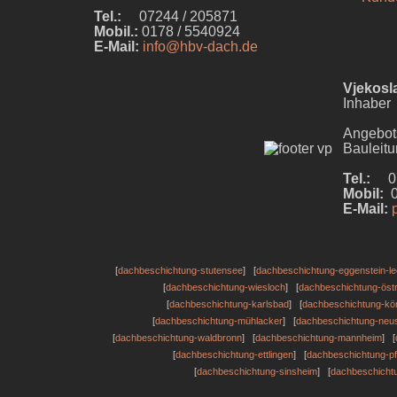
Tel.:
07244 / 205871
Mobil.:
0178 / 5540924
E-Mail:
info@hbv-dach.de
Vjekosl
Inhaber
Angebot
Bauleit
Tel.:
072
Mobil:
0
E-Mail:
[
dachbeschichtung-stutensee
] [
dachbeschichtung-eggenstein-le
[
dachbeschichtung-wiesloch
] [
dachbeschichtung-öst
[
dachbeschichtung-karlsbad
] [
dachbeschichtung-kön
[
dachbeschichtung-mühlacker
] [
dachbeschichtung-neus
[
dachbeschichtung-waldbronn
] [
dachbeschichtung-mannheim
] [
[
dachbeschichtung-ettlingen
] [
dachbeschichtung-p
[
dachbeschichtung-sinsheim
] [
dachbeschichtu