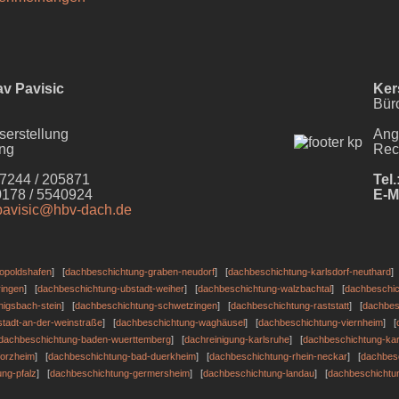
av Pavisic
Ker
Bür
serstellung
Ang
ung
Rec
44 / 205871
Tel.
178 / 5540924
E-M
pavisic@hbv-dach.de
opoldshafen
] [
dachbeschichtung-graben-neudorf
] [
dachbeschichtung-karlsdorf-neuthard
]
ringen
] [
dachbeschichtung-ubstadt-weiher
] [
dachbeschichtung-walzbachtal
] [
dachbeschic
igsbach-stein
] [
dachbeschichtung-schwetzingen
] [
dachbeschichtung-raststatt
] [
dachbes
tadt-an-der-weinstraße
] [
dachbeschichtung-waghäusel
] [
dachbeschichtung-viernheim
] [
dachbeschichtung-baden-wuerttemberg
] [
dachreinigung-karlsruhe
] [
dachbeschichtung-kar
forzheim
] [
dachbeschichtung-bad-duerkheim
] [
dachbeschichtung-rhein-neckar
] [
dachbes
ng-pfalz
] [
dachbeschichtung-germersheim
] [
dachbeschichtung-landau
] [
dachbeschichtu