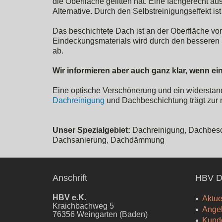
die Oberfläche gelitten hat. Eine fachgerecht a
Alternative. Durch den Selbstreinigungseffekt is
Das beschichtete Dach ist an der Oberfläche vor
Eindeckungsmaterials wird durch den besseren 
ab.
Wir informieren aber auch ganz klar, wenn e
Eine optische Verschönerung und ein widerstand
Dachreinigung
und Dachbeschichtung trägt zur n
Unser Spezialgebiet:
Dachreinigung, Dachbesch
Dachsanierung, Dachdämmung
Anschrift
HBV D
HBV e.K.
Aktue
Kraichbachweg 5
Ange
76356 Weingarten (Baden)
Kund