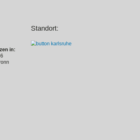
Standort:
zen in:
56
ronn