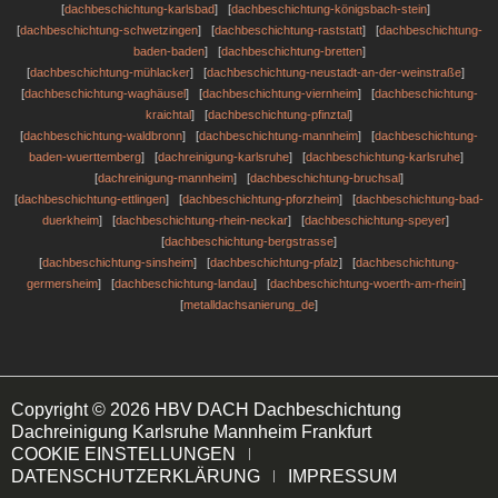
[
dachbeschichtung-karlsbad
] [
dachbeschichtung-königsbach-stein
]
[
dachbeschichtung-schwetzingen
] [
dachbeschichtung-raststatt
] [
dachbeschichtung-
baden-baden
] [
dachbeschichtung-bretten
]
[
dachbeschichtung-mühlacker
] [
dachbeschichtung-neustadt-an-der-weinstraße
]
[
dachbeschichtung-waghäusel
] [
dachbeschichtung-viernheim
] [
dachbeschichtung-
kraichtal
] [
dachbeschichtung-pfinztal
]
[
dachbeschichtung-waldbronn
] [
dachbeschichtung-mannheim
] [
dachbeschichtung-
baden-wuerttemberg
] [
dachreinigung-karlsruhe
] [
dachbeschichtung-karlsruhe
]
[
dachreinigung-mannheim
] [
dachbeschichtung-bruchsal
]
[
dachbeschichtung-ettlingen
] [
dachbeschichtung-pforzheim
] [
dachbeschichtung-bad-
duerkheim
] [
dachbeschichtung-rhein-neckar
] [
dachbeschichtung-speyer
]
[
dachbeschichtung-bergstrasse
]
[
dachbeschichtung-sinsheim
] [
dachbeschichtung-pfalz
] [
dachbeschichtung-
germersheim
] [
dachbeschichtung-landau
] [
dachbeschichtung-woerth-am-rhein
]
[
metalldachsanierung_de
]
Copyright © 2026 HBV DACH Dachbeschichtung
Dachreinigung Karlsruhe Mannheim Frankfurt
COOKIE EINSTELLUNGEN
DATENSCHUTZERKLÄRUNG
IMPRESSUM