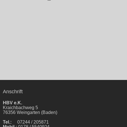
Anschrift
HBV e.K.
Kraichbachweg 5
76356 Weingarten (Baden)
Tel.:
07244 / 205871
Mobil.:
0178 / 5540924