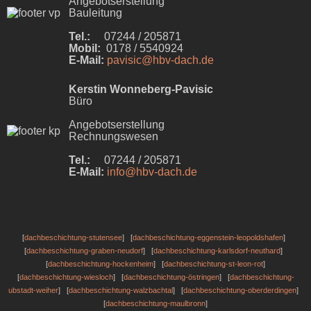
Angebotserstellung
Bauleitung
Tel.:
07244 / 205871
Mobil:
0178 / 5540924
E-Mail:
pavisic@hbv-dach.de
Kerstin Wonneberg-Pavisic
Büro
Angebotserstellung
Rechnungswesen
Tel.:
07244 / 205871
E-Mail:
info@hbv-dach.de
[
dachbeschichtung-stutensee
] [
dachbeschichtung-eggenstein-leopoldshafen
]
[
dachbeschichtung-graben-neudorf
] [
dachbeschichtung-karlsdorf-neuthard
]
[
dachbeschichtung-hockenheim
] [
dachbeschichtung-st-leon-rot
]
[
dachbeschichtung-wiesloch
] [
dachbeschichtung-östringen
] [
dachbeschichtung-
ubstadt-weiher
] [
dachbeschichtung-walzbachtal
] [
dachbeschichtung-oberderdingen
]
[
dachbeschichtung-maulbronn
]