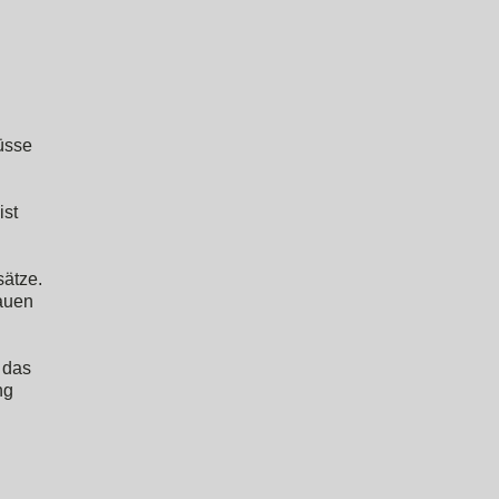
lüsse
ist
sätze.
rauen
 das
ng