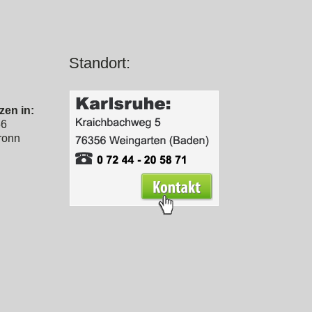
Standort:
zen in:
56
ronn