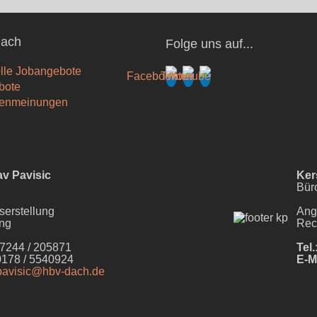
ach
Folge uns auf...
lle Jobangebote
bote
enmeinungen
av Pavisic
Ker
Bür
serstellung
Ang
ung
Rec
44 / 205871
Tel.
178 / 5540924
E-M
pavisic@hbv-dach.de