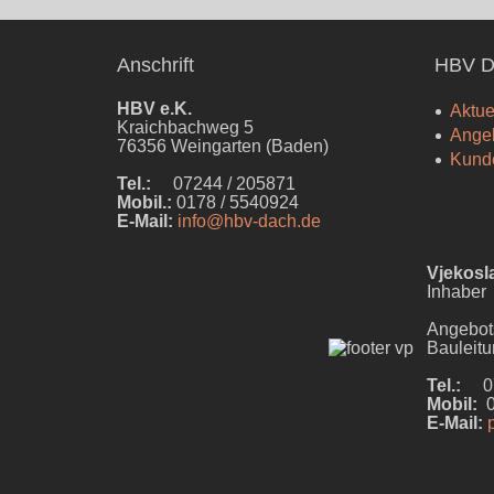
Anschrift
HBV D
HBV e.K.
Aktue
Kraichbachweg 5
Ange
76356 Weingarten (Baden)
Kund
Tel.:
07244 / 205871
Mobil.:
0178 / 5540924
E-Mail:
info@hbv-dach.de
Vjekosl
Inhaber
Angebot
Bauleit
Tel.:
072
Mobil:
0
E-Mail: