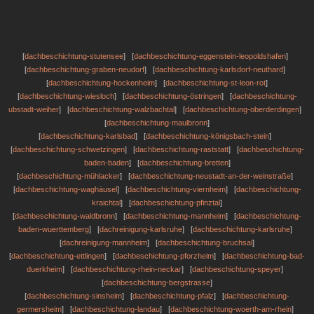
[
dachbeschichtung-stutensee
] [
dachbeschichtung-eggenstein-leopoldshafen
]
[
dachbeschichtung-graben-neudorf
] [
dachbeschichtung-karlsdorf-neuthard
]
[
dachbeschichtung-hockenheim
] [
dachbeschichtung-st-leon-rot
]
[
dachbeschichtung-wiesloch
] [
dachbeschichtung-östringen
] [
dachbeschichtung-
ubstadt-weiher
] [
dachbeschichtung-walzbachtal
] [
dachbeschichtung-oberderdingen
]
[
dachbeschichtung-maulbronn
]
[
dachbeschichtung-karlsbad
] [
dachbeschichtung-königsbach-stein
]
[
dachbeschichtung-schwetzingen
] [
dachbeschichtung-raststatt
] [
dachbeschichtung-
baden-baden
] [
dachbeschichtung-bretten
]
[
dachbeschichtung-mühlacker
] [
dachbeschichtung-neustadt-an-der-weinstraße
]
[
dachbeschichtung-waghäusel
] [
dachbeschichtung-viernheim
] [
dachbeschichtung-
kraichtal
] [
dachbeschichtung-pfinztal
]
[
dachbeschichtung-waldbronn
] [
dachbeschichtung-mannheim
] [
dachbeschichtung-
baden-wuerttemberg
] [
dachreinigung-karlsruhe
] [
dachbeschichtung-karlsruhe
]
[
dachreinigung-mannheim
] [
dachbeschichtung-bruchsal
]
[
dachbeschichtung-ettlingen
] [
dachbeschichtung-pforzheim
] [
dachbeschichtung-bad-
duerkheim
] [
dachbeschichtung-rhein-neckar
] [
dachbeschichtung-speyer
]
[
dachbeschichtung-bergstrasse
]
[
dachbeschichtung-sinsheim
] [
dachbeschichtung-pfalz
] [
dachbeschichtung-
germersheim
] [
dachbeschichtung-landau
] [
dachbeschichtung-woerth-am-rhein
]