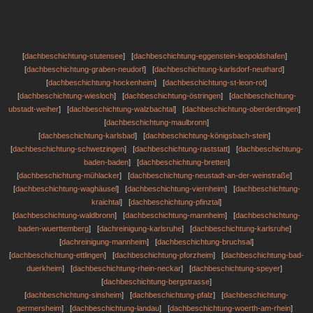
[
dachbeschichtung-stutensee
] [
dachbeschichtung-eggenstein-leopoldshafen
]
[
dachbeschichtung-graben-neudorf
] [
dachbeschichtung-karlsdorf-neuthard
]
[
dachbeschichtung-hockenheim
] [
dachbeschichtung-st-leon-rot
]
[
dachbeschichtung-wiesloch
] [
dachbeschichtung-östringen
] [
dachbeschichtung-
ubstadt-weiher
] [
dachbeschichtung-walzbachtal
] [
dachbeschichtung-oberderdingen
]
[
dachbeschichtung-maulbronn
]
[
dachbeschichtung-karlsbad
] [
dachbeschichtung-königsbach-stein
]
[
dachbeschichtung-schwetzingen
] [
dachbeschichtung-raststatt
] [
dachbeschichtung-
baden-baden
] [
dachbeschichtung-bretten
]
[
dachbeschichtung-mühlacker
] [
dachbeschichtung-neustadt-an-der-weinstraße
]
[
dachbeschichtung-waghäusel
] [
dachbeschichtung-viernheim
] [
dachbeschichtung-
kraichtal
] [
dachbeschichtung-pfinztal
]
[
dachbeschichtung-waldbronn
] [
dachbeschichtung-mannheim
] [
dachbeschichtung-
baden-wuerttemberg
] [
dachreinigung-karlsruhe
] [
dachbeschichtung-karlsruhe
]
[
dachreinigung-mannheim
] [
dachbeschichtung-bruchsal
]
[
dachbeschichtung-ettlingen
] [
dachbeschichtung-pforzheim
] [
dachbeschichtung-bad-
duerkheim
] [
dachbeschichtung-rhein-neckar
] [
dachbeschichtung-speyer
]
[
dachbeschichtung-bergstrasse
]
[
dachbeschichtung-sinsheim
] [
dachbeschichtung-pfalz
] [
dachbeschichtung-
germersheim
] [
dachbeschichtung-landau
] [
dachbeschichtung-woerth-am-rhein
]